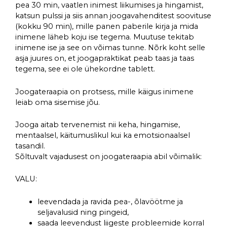
pea 30 min, vaatlen inimest liikumises ja hingamist,
katsun pulssi ja siis annan joogavahenditest soovituse
(kokku 90 min), mille panen paberile kirja ja mida
inimene läheb koju ise tegema. Muutuse tekitab
inimene ise ja see on võimas tunne. Nõrk koht selle
asja juures on, et joogapraktikat peab taas ja taas
tegema, see ei ole ühekordne tablett.
Joogateraapia on protsess, mille käigus inimene
leiab oma sisemise jõu.
Jooga aitab tervenemist nii keha, hingamise,
mentaalsel, käitumuslikul kui ka emotsionaalsel
tasandil.
Sõltuvalt vajadusest on joogateraapia abil võimalik:
VALU:
leevendada ja ravida pea-, õlavöötme ja
seljavalusid ning pingeid,
saada leevendust liigeste probleemide korral