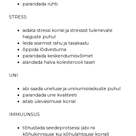
parandada rühti
STRESS:
aidata stressi korral ja stressist tulenevate
haiguste puhul
leida sisemist rahu ja tasakaalu
õppida lõdvestuma
parandada keskendumisvõimet
alandada halva kolesterooli taset
UNI
abi saada unetuse ja uninumisraskuste puhul
parandada une kvaliteeti
aitab üleväsimuse korral
IMMUUNSUS
tõhustada seedeprotsessi (abi nii
kõhukinnisuse kui kõhulahtisuse korral)