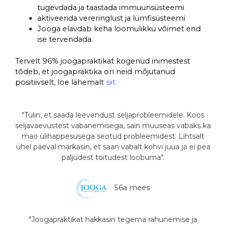
tugevdada ja taastada immuunsüsteemi
aktiveerida vereringlust ja lümfisüsteemi
Jooga elavdab keha loomulikku võimet end
ise tervendada.
Tervelt 96% joogapraktikat kogenud inimestest
tõdeb, et joogapraktika on neid mõjutanud
positiivselt, loe lähemalt
siit.
"Tulin, et saada leevendust seljaprobleemidele. Koos
seljavaevustest vabanemisega, sain muuseas vabaks ka
mao ülihappesusega seotud probleemidest. Lihtsalt
ühel päeval märkasin, et saan vabalt kohvi juua ja ei pea
paljudest toitudest loobuma".
56a mees
"Joogapraktikat hakkasin tegema rahunemise ja