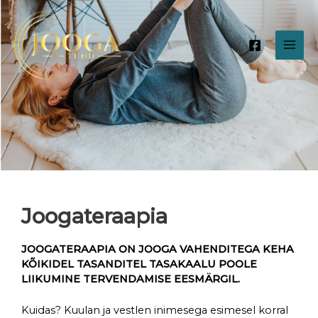
Skip
MAI
to
content
ME
Joogateraapia
JOOGATERAAPIA ON JOOGA VAHENDITEGA KEHA
KÕIKIDEL TASANDITEL TASAKAALU POOLE
LIIKUMINE TERVENDAMISE EESMÄRGIL.
Kuidas? Kuulan ja vestlen inimesega esimesel korral