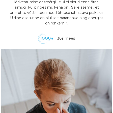
lõdvestumise eesmärgil. Mul ei olnud enne õrna
aimugi, kui pinges mu keha on . Selle asemel, et
unerohtu võtta, teen nüüd õhtuse rahustava praktika.
Üldine esetunne on oluliselt paranenud ning energiat
on rohkem. ".
36a mees