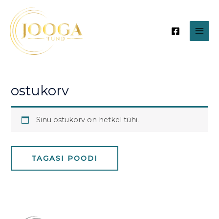
Skip
MAI
to
content
ME
ostukorv
Sinu ostukorv on hetkel tühi.
TAGASI POODI